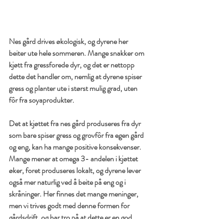
Nes gård drives økologisk, og dyrene her 
beiter ute hele sommeren. Mange snakker om 
kjøtt fra gressforede dyr, og det er nettopp 
dette det handler om, nemlig at dyrene spiser 
gress og planter ute i størst mulig grad, uten 
fôr fra soyaprodukter.
Det at kjøttet fra nes gård produseres fra dyr 
som bare spiser gress og grovfôr fra egen gård 
og eng, kan ha mange positive konsekvenser. 
Mange mener at omega 3- andelen i kjøttet 
øker, foret produseres lokalt, og dyrene lever 
også mer naturlig ved å beite på eng og i 
skråninger. Her finnes det mange meninger, 
men vi trives godt med denne formen for 
gårdsdrift, og har tro på at dette er en god 