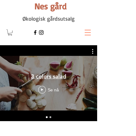
Nes gård
Økologisk gårdsutsalg
3 colors salad
Se nå